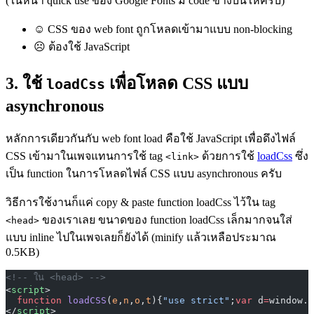
(ในหน้า quick use ของ Google Fonts มี code ข้างบนให้ครับ)
☺ CSS ของ web font ถูกโหลดเข้ามาแบบ non-blocking
☹ ต้องใช้ JavaScript
3. ใช้
เพื่อโหลด CSS แบบ
loadCss
asynchronous
หลักการเดียวกันกับ web font load คือใช้ JavaScript เพื่อดึงไฟล์
CSS เข้ามาในเพจแทนการใช้ tag
ด้วยการใช้
loadCss
ซึ่ง
<link>
เป็น function ในการโหลดไฟล์ CSS แบบ asynchronous ครับ
วิธีการใช้งานก็แค่ copy & paste function loadCss ไว้ใน tag
ของเราเลย ขนาดของ function loadCss เล็กมากจนใส่
<head>
แบบ inline ไปในเพจเลยก็ยังได้ (minify แล้วเหลือประมาณ
0.5KB)
<!-- ใน <head> -->
<
script
>
  function
 loadCSS
(
e
,
n
,
o
,
t
){
"use strict"
;
var
 d
=
window.d
</
script
>