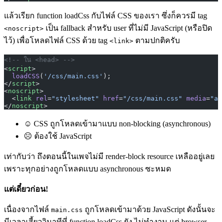
แล้วเรียก function loadCss กับไฟล์ CSS ของเรา ซึ่งก็ควรมี tag
เป็น fallback สำหรับ user ที่ไม่มี JavaScript (หรือปิด
<noscript>
ไว้) เพื่อโหลดไฟล์ CSS ด้วย tag
ตามปกติครับ
<link>
<!-- ใน <head> -->
<
script
>
  loadCSS
(
'/css/main.css'
);
</
script
>
<
noscript
>
  <
link
 rel
=
"stylesheet"
 href
=
"/css/main.css"
 media
=
"al
</
noscript
>
☺ CSS ถูกโหลดเข้ามาแบบ non-blocking (asynchronous)
☹ ต้องใช้ JavaScript
เท่ากับว่า ถึงตอนนี้ในเพจไม่มี render-block resource เหลืออยู่เลย
เพราะทุกอย่างถูกโหลดแบบ asynchronous ซะหมด
แต่เดี๋ยวก่อน!
เนื่องจากไฟล์
ถูกโหลดเข้ามาด้วย JavaScript ดังนั้นจะ
main.css
มีเวลาเสี้ยววินาทีที่ function loadCss ยัง ไม่ทำงาน แต่ browser