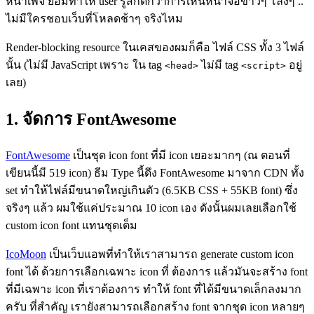
หน้าเพจ ย่อมทำให้ user รู้สึกดีกว่าการเห็นหน้าจอขาวๆ โล่งๆ ..
ไม่มีใครชอบเว็บที่โหลดช้าๆ จริงไหม
Render-blocking resource ในเคสของผมก็คือ ไฟล์ CSS ทั้ง 3 ไฟล์
นั้น (ไม่มี JavaScript เพราะ ใน tag
ไม่มี tag
อยู่
<head>
<script>
เลย)
1. จัดการ FontAwesome
FontAwesome
เป็นชุด icon font ที่มี icon เยอะมากๆ (ณ ตอนที่
เขียนนี้มี 519 icon) ธีม Type นี้ดึง FontAwesome มาจาก CDN ทั้ง
set ทำให้ไฟล์มีขนาดใหญ่เกินตัว (6.5KB CSS + 55KB font) ซึ่ง
จริงๆ แล้ว ผมใช้แค่ประมาณ 10 icon เอง ดังนั้นผมเลยเลือกใช้
custom icon font แทนชุดเต็ม
IcoMoon
เป็นเว็บแอพที่ทำให้เราสามารถ generate custom icon
font ได้ ด้วยการเลือกเฉพาะ icon ที่ ต้องการ แล้วมันจะสร้าง font
ที่มีเฉพาะ icon ที่เราต้องการ ทำให้ font ที่ได้มีขนาดเล็กลงมาก
ครับ ที่สำคัญ เรายังสามารถเลือกสร้าง font จากชุด icon หลายๆ