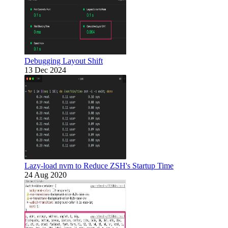
Debugging Layout Shift
13 Dec 2024
Lazy-load nvm to Reduce ZSH's Startup Time
24 Aug 2020