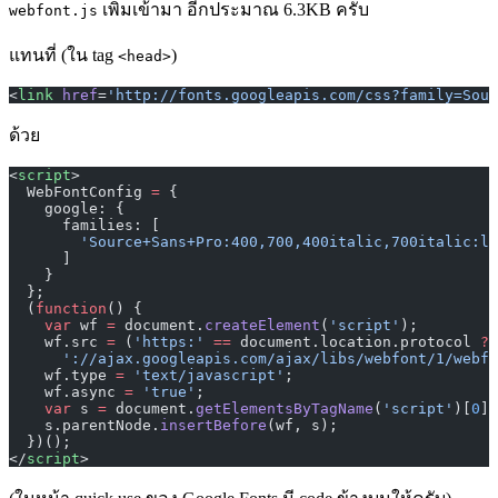
เพิ่มเข้ามา อีกประมาณ 6.3KB ครับ
webfont.js
แทนที่ (ใน tag
)
<head>
<
link
 href
=
'http://fonts.googleapis.com/css?family=Sour
ด้วย
<
script
>
  WebFontConfig 
=
 {
    google: {
      families: [
        'Source+Sans+Pro:400,700,400italic,700italic:la
      ]
    }
  };
  (
function
() {
    var
 wf 
=
 document.
createElement
(
'script'
);
    wf.src 
=
 (
'https:'
 ==
 document.location.protocol 
?
 
      '://ajax.googleapis.com/ajax/libs/webfont/1/webfo
    wf.type 
=
 'text/javascript'
;
    wf.async 
=
 'true'
;
    var
 s 
=
 document.
getElementsByTagName
(
'script'
)[
0
];
    s.parentNode.
insertBefore
(wf, s);
  })();
</
script
>