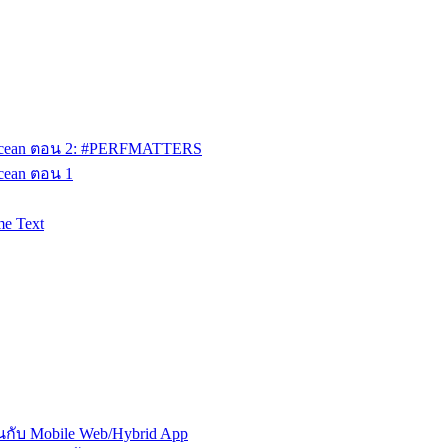
talOcean ตอน 2: #PERFMATTERS
Ocean ตอน 1
me Text
นกับ Mobile Web/Hybrid App