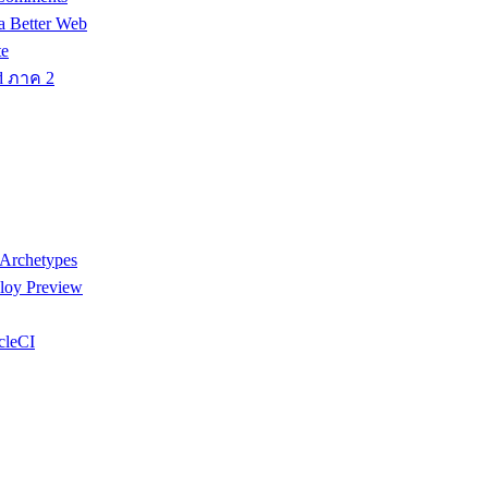
a Better Web
te
d ภาค 2
 Archetypes
loy Preview
cleCI