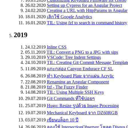
10.03.2020
Customizing Keyboard Firmware for GH60
26.02.2020
Setting up Cypress for an Angular Project
24.02.2020
Creating a URL with HttpParams in Angular
18.01.2020
เลิกใช้ Google Analytics
16.01.2020
TIL: Using fzf to search in command history
2019
24.12.2019
Inline CSS
05.11.2019
TIL: Convert a PNG to a JPG with sips
29.10.2019
VSCode: Tree Indent Settings
24.10.2019
TIL: Creating Git Commit Message Templat
11.09.2019
แกะกล่อง Canyon Endurace CF SL
26.08.2019
ทำ Keyboard Plate จากแผ่น Acrylic
22.08.2019
Renaming an Angular Component
21.08.2019
fzf - The Fuzzy Finder
14.08.2019
TIL: Using Multiple SSH Keys
29.07.2019
Git Commands ที่ใช้บ่อยๆ
25.07.2019
Hugo: Resize รูปด้วย Image Processing
19.07.2019
Mechanical Keyboard จาก DZ60RGB
03.07.2019
เขียนบล็อก 10 ปี
26.06.2019
ลองใช้ IntersectionObserver โหลด Disqus