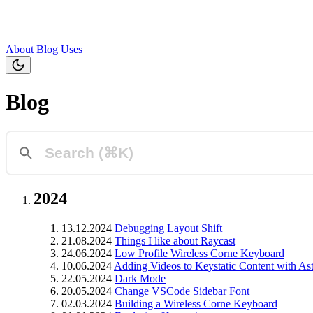
About
Blog
Uses
Blog
2024
13.12.2024
Debugging Layout Shift
21.08.2024
Things I like about Raycast
24.06.2024
Low Profile Wireless Corne Keyboard
10.06.2024
Adding Videos to Keystatic Content with As
22.05.2024
Dark Mode
20.05.2024
Change VSCode Sidebar Font
02.03.2024
Building a Wireless Corne Keyboard