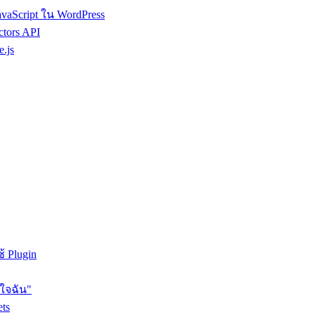
avaScript ใน WordPress
ctors API
e.js
้ Plugin
ใจฉัน"
ets