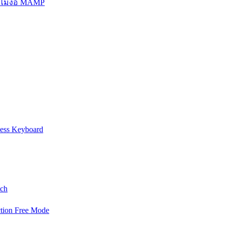
บไม่ง้อ MAMP
less Keyboard
tch
tion Free Mode