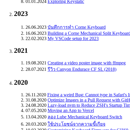
01.01.2024
Exploring Keystatic
2023
26.06.2023
บันทึกการทำ Corne Keyboard
16.06.2023
Building a Corne Mechanical Split Keyboar
22.02.2023
My VSCode setup for 2023
2021
19.08.2021
Creating a video poster image with ffmpeg
28.07.2021
รีวิว Canyon Endurace CF SL (2018)
2020
26.11.2020
Fixing a weird Bug: Cannot type in Safari's I
31.08.2020
Optimize Images in a Pull Request with Git
24.08.2020
Lazy-load nvm to Reduce ZSH's Startup Ti
07.05.2020
Moving an App to Vercel
13.04.2020
ลอง Lube Mechanical Keyboard Switch
20.03.2020
ใช้ประโยชน์จากความขี้เกียจ